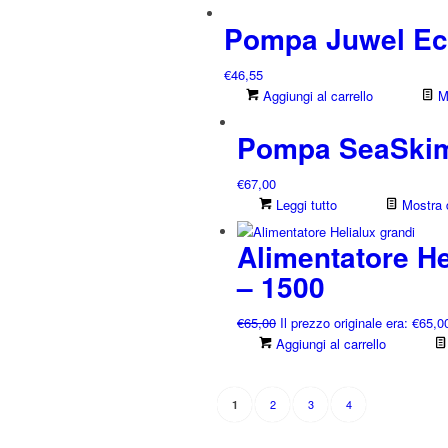
Pompa Juwel Ec
€
46,55
Aggiungi al carrello
Mo
Pompa SeaSkim
€
67,00
Leggi tutto
Mostra d
Alimentatore H
– 1500
€
65,00
Il prezzo originale era: €65,0
Aggiungi al carrello
2
3
4
1