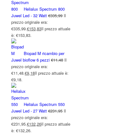
Helialux Spectrum 800
Juwel Led - 32 Watt
€
335,99
Il
prezzo originale era:
€335,99.
€
153,83
Il prezzo attuale
è: €153,83.
Biopad M ricambio per
Juwel bioflow 6 pezzi
€
11,48
Il
prezzo originale era:
€11,48.
€
9,18
Il prezzo attuale è:
€9,18.
Helialux Spectrum 550
Juwel Led - 27 Watt
€
231,95
Il
prezzo originale era:
€231,95.
€
132,26
Il prezzo attuale
è: €132,26.