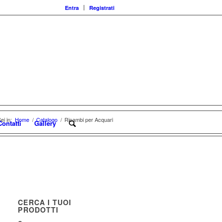
Entra
Registrati
ei in:
Home
/
Catalogo
/
Ricambi per Acquari
Contatti
Gallery
CERCA I TUOI
PRODOTTI