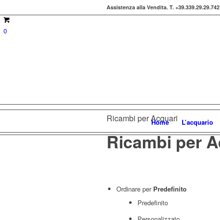
Assistenza alla Vendita.
T. +39.339.29.29.742
0
Ricambi per Acquari
Home
L’acquario
Ricambi per A
Ordinare per
Predefinito
Predefinito
Personalizzato