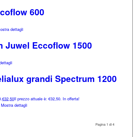
coflow 600
stra dettagli
 Juwel Eccoflow 1500
ettagli
elialux grandi Spectrum 1200
0.
€
32,50
Il prezzo attuale è: €32,50.
In offerta!
Mostra dettagli
Pagina 1 di 4