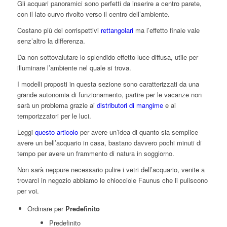
Gli acquari panoramici sono perfetti da inserire a centro parete,
con il lato curvo rivolto verso il centro dell’ambiente.
Costano più dei corrispettivi
rettangolari
ma l’effetto finale vale
senz’altro la differenza.
Da non sottovalutare lo splendido effetto luce diffusa, utile per
illuminare l’ambiente nel quale si trova.
I modelli proposti in questa sezione sono caratterizzati da una
grande autonomia di funzionamento, partire per le vacanze non
sarà un problema grazie ai
distributori di mangime
e ai
temporizzatori per le luci.
Leggi
questo articolo
per avere un’idea di quanto sia semplice
avere un bell’acquario in casa, bastano davvero pochi minuti di
tempo per avere un frammento di natura in soggiorno.
Non sarà neppure necessario pulire i vetri dell’acquario, venite a
trovarci in negozio abbiamo le chiocciole Faunus che li puliscono
per voi.
Ordinare per
Predefinito
Predefinito