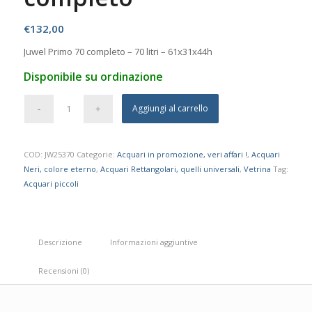
€
132,00
Juwel Primo 70 completo – 70 litri – 61x31x44h
Disponibile su ordinazione
Aggiungi al carrello
COD:
JW25370
Categorie:
Acquari in promozione, veri affari !
,
Acquari
Neri, colore eterno
,
Acquari Rettangolari, quelli universali
,
Vetrina
Tag:
Acquari piccoli
Descrizione
Informazioni aggiuntive
Recensioni (0)