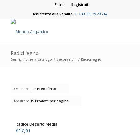
Entra
Registrati
Assistenza alla Vendita.
T. +39.339.29.29.742
Radici legno
Sei in:
Home
/
Catalogo
/
Decorazioni
/
Radici legno
Ordinare per
Predefinito
Mostrare
15 Prodotti per pagina
Radice Deserto Media
€
17,01