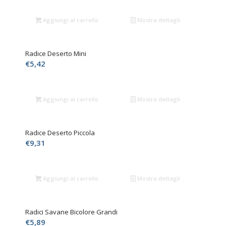
Aggiungi al carrello
Mostra dettagli
Radice Deserto Mini
€
5,42
Aggiungi al carrello
Mostra dettagli
Radice Deserto Piccola
€
9,31
Aggiungi al carrello
Mostra dettagli
Radici Savane Bicolore Grandi
€
5,89