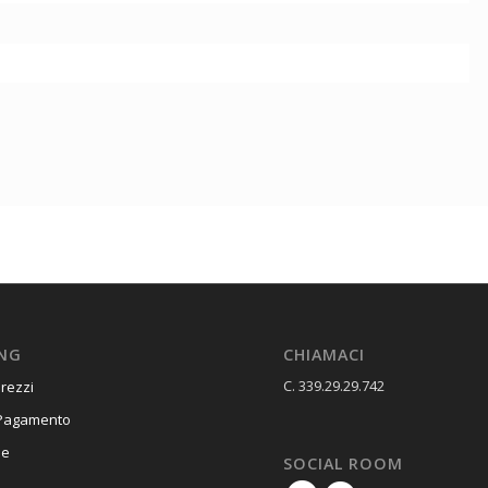
NG
CHIAMACI
C. 339.29.29.742
Prezzi
 Pagamento
ne
SOCIAL ROOM