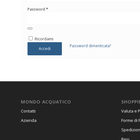
*
Password
Ricordami
Password dimenticata?
Accedi
MONDO ACQUATICO
SHOPPI
Contatti
Valuta e 
Azienda
Forme di
Spedizio
Resi