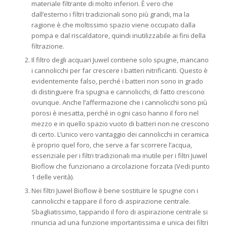
materiale filtrante di molto inferiori. È vero che
dall’esterno i filtri tradizionali sono più grandi, ma la
ragione è che moltissimo spazio viene occupato dalla
pompa e dal riscaldatore, quindi inutilizzabile ai fini della
filtrazione.
Il filtro degli acquari Juwel contiene solo spugne, mancano
i cannolicchi per far crescere i batteri nitrificanti. Questo è
evidentemente falso, perché i batteri non sono in grado
di distinguere fra spugna e cannolicchi, di fatto crescono
ovunque. Anche l’affermazione che i cannolicchi sono più
porosi è inesatta, perché in ogni caso hanno il foro nel
mezzo e in quello spazio vuoto di batteri non ne crescono
di certo. L’unico vero vantaggio dei cannolicchi in ceramica
è proprio quel foro, che serve a far scorrere l’acqua,
essenziale per i filtri tradizionali ma inutile per i filtri Juwel
Bioflow che funzionano a circolazione forzata (Vedi punto
1 delle verità).
Nei filtri Juwel Bioflow è bene sostituire le spugne con i
cannolicchi e tappare il foro di aspirazione centrale.
Sbagliatissimo, tappando il foro di aspirazione centrale si
rinuncia ad una funzione importantissima e unica dei filtri