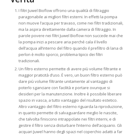
I filtri Juwel Bioflow offrono una qualità di filtraggio
paragonabile ai migliori filtri esterni. In effetti la pompa
non muove l’acqua per travaso, come nei filtri tradizionali,
ma la aspira direttamente dalla camera di filtraggio. In
parole povere nei filtri Juwel Bioflow non succede mai che
la pompa inizi a pescare aria perché cala il livello
dell’acqua all’interno del filtro quando il prefiltro di lana di
perlon è molto sporco, problema tipico dei filtri
tradizionali.
Un filtro esterno permette di avere più volume filtrante e
maggior praticità d’uso. È vero, un buon filtro esterno può
dare più volume filtrante unitamente al vantaggio di
poterlo sganciare con facilità e portare ovunque si
desideri per la manutenzione. Inoltre è possibile liberare
spazio in vasca, a tutto vantaggio del risultato estetico.
Altro vantaggio del filtro esterno riguarda la riproduzione,
in quanto permette di salvaguardare meglio le nascite,
che talvolta finiscono intrappolate nei filtri interni, e di
gestire il filtro senza disturbare l’interno dell’acquario. Gli
acquari Juwel hanno degli spazi nel coperchio adatti a far