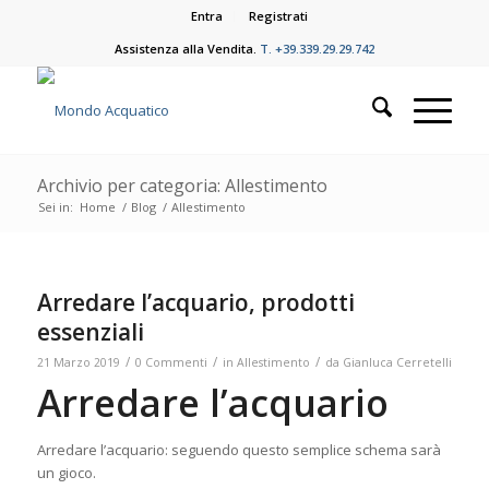
Entra
Registrati
Assistenza alla Vendita.
T. +39.339.29.29.742
Archivio per categoria: Allestimento
Sei in:
Home
/
Blog
/
Allestimento
Arredare l’acquario, prodotti
essenziali
/
/
/
21 Marzo 2019
0 Commenti
in
Allestimento
da
Gianluca Cerretelli
Arredare l’acquario
Arredare l’acquario: seguendo questo semplice schema sarà
un gioco.