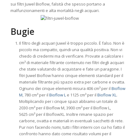
sui filtri Juwel Bioflow, falsità che spesso portano a
malfunzionamenti e alta mortalità negli acquari.
Bugie
Il filtro degli acquari Juwel è troppo piccolo. È falso. Non è
piccolo ma compatto, quindi una qualità positiva. Non vi
chiedo di credermi ma di verificare. Provate a calcolare i
cm³ di materiale filtrante contenuto nei filtri degli acquari
che state valutando di acquistare e fate un paragone. I
fitri Juwel Bioflow hanno cinque elementi standard per il
materiale filtrante più spazio extra per carbone e ovatta.
Ognuno dei cinque elementi misura 406 cm³ per il
Bioflow
M
, 780 cm³ per il
Bioflow L
e 1125 cm³ per il
Bioflow XL
.
Moltiplicando per i cinque spazi abbiamo un totale di
2030 cm³ per il Bioflow M, 3900 cm³ per il Bioflow L,
5625 cm³ per il BioflowXL. Inoltre rimane spazio per
carbone, ovatta e materiali in eventuali sacchetti di rete.
Pur non facendo nomi, tutti i filtri interni con cui ho fatto il
confronto hanno dato come risultato volumi per il