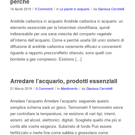
perché
/
/
/
16 Aprile 2019
0 Commenti
in
Le piante in acquario
da
Gianluca Cerretelli
Anidride carbonica in acquario Anidride carbonica in acquario: un
elemento essenziale per la fotosintesi clorofilliana, quindi
indisensabile per una sana crescita del comparto vegetale
all’interno dell’acquario. Come e perché usarla Gli unici sistemi di
diffusione di anidride carbonica veramente efficaci e convenienti
riguardo a rapporto prezzo/effetto ottenuto, sono quelli con
bombola a gas compresso. Esistono […]
Arredare l’acquario, prodotti essenziali
/
/
/
21 Marzo 2019
0 Commenti
in
Allestimento
da
Gianluca Cerretelli
Arredare l’acquario Arredare l’acquario: seguendo questo
semplice schema sarà un gioco. Termometri Il termometro serve
per controllare la temperatura, ne esistono di vari tipi; interni,
esterni, ad alcool, elettronici, digitali. Scegliete quello che più si
confà alle vostre esigenze. Substrato di fondo Può essere
fertilizzato o inerte fine come sabbia o grossolano come