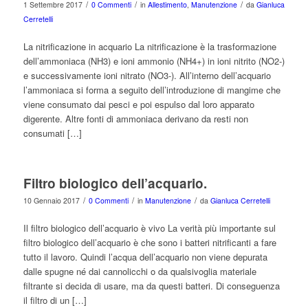
/
/
/
1 Settembre 2017
0 Commenti
in
Allestimento
,
Manutenzione
da
Gianluca
Cerretelli
La nitrificazione in acquario La nitrificazione è la trasformazione
dell’ammoniaca (NH3) e ioni ammonio (NH4+) in ioni nitrito (NO2-)
e successivamente ioni nitrato (NO3-). All’interno dell’acquario
l’ammoniaca si forma a seguito dell’introduzione di mangime che
viene consumato dai pesci e poi espulso dal loro apparato
digerente. Altre fonti di ammoniaca derivano da resti non
consumati […]
Filtro biologico dell’acquario.
/
/
/
10 Gennaio 2017
0 Commenti
in
Manutenzione
da
Gianluca Cerretelli
Il filtro biologico dell’acquario è vivo La verità più importante sul
filtro biologico dell’acquario è che sono i batteri nitrificanti a fare
tutto il lavoro. Quindi l’acqua dell’acquario non viene depurata
dalle spugne né dai cannolicchi o da qualsivoglia materiale
filtrante si decida di usare, ma da questi batteri. Di conseguenza
il filtro di un […]