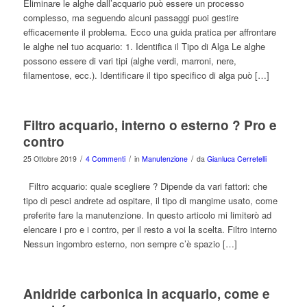
Eliminare le alghe dall’acquario può essere un processo
complesso, ma seguendo alcuni passaggi puoi gestire
efficacemente il problema. Ecco una guida pratica per affrontare
le alghe nel tuo acquario: 1. Identifica il Tipo di Alga Le alghe
possono essere di vari tipi (alghe verdi, marroni, nere,
filamentose, ecc.). Identificare il tipo specifico di alga può […]
Filtro acquario, interno o esterno ? Pro e
contro
/
/
/
25 Ottobre 2019
4 Commenti
in
Manutenzione
da
Gianluca Cerretelli
Filtro acquario: quale scegliere ? Dipende da vari fattori: che
tipo di pesci andrete ad ospitare, il tipo di mangime usato, come
preferite fare la manutenzione. In questo articolo mi limiterò ad
elencare i pro e i contro, per il resto a voi la scelta. Filtro interno
Nessun ingombro esterno, non sempre c’è spazio […]
Anidride carbonica in acquario, come e