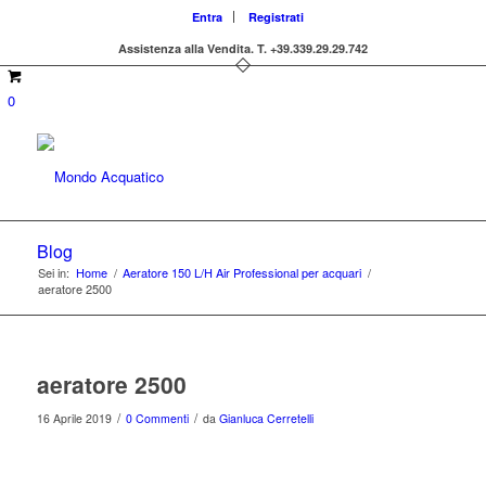
Entra
Registrati
Assistenza alla Vendita.
T. +39.339.29.29.742
0
Blog
Sei in:
Home
/
Aeratore 150 L/H Air Professional per acquari
/
aeratore 2500
aeratore 2500
/
/
16 Aprile 2019
0 Commenti
da
Gianluca Cerretelli