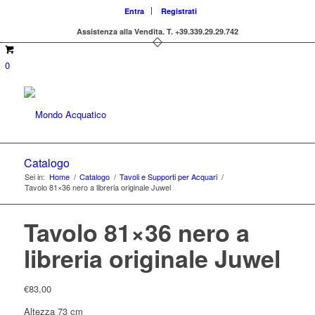
Entra
Registrati
Assistenza alla Vendita.
T. +39.339.29.29.742
0
Catalogo
Sei in:
Home
/
Catalogo
/
Tavoli e Supporti per Acquari
/
Tavolo 81×36 nero a libreria originale Juwel
Tavolo 81×36 nero a
libreria originale Juwel
€
83,00
Altezza 73 cm