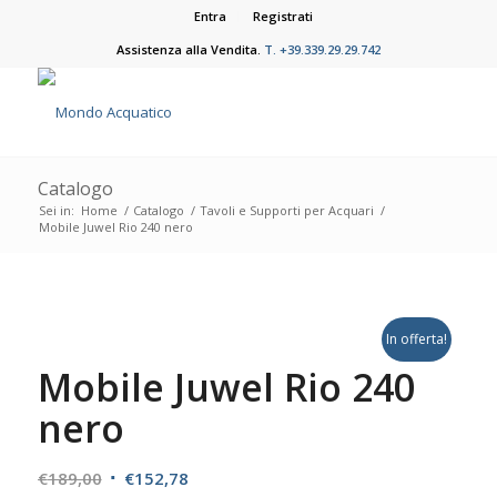
Entra
Registrati
Assistenza alla Vendita.
T. +39.339.29.29.742
Catalogo
Sei in:
Home
/
Catalogo
/
Tavoli e Supporti per Acquari
/
Mobile Juwel Rio 240 nero
In offerta!
Mobile Juwel Rio 240
nero
Il
Il
€
189,00
€
152,78