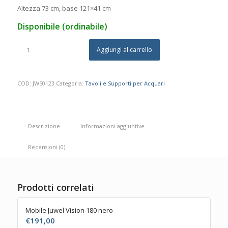
prezzo
prezzo
Altezza 73 cm, base 121×41 cm
originale
attuale
Disponibile (ordinabile)
era:
è:
€189,00.
€152,78.
Aggiungi al carrello
COD:
JW50123
Categoria:
Tavoli e Supporti per Acquari
Descrizione
Informazioni aggiuntive
Recensioni (0)
Prodotti correlati
Mobile Juwel Vision 180 nero
€
191,00