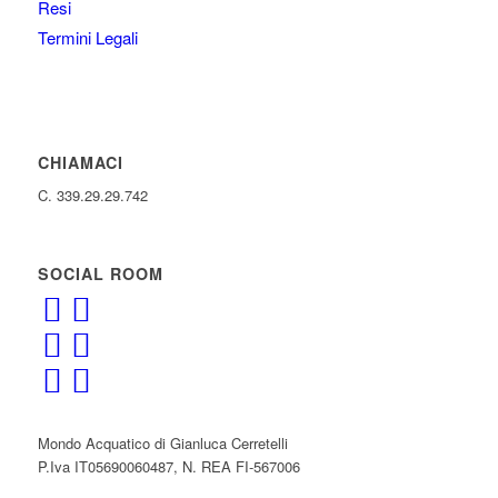
Resi
Termini Legali
CHIAMACI
C. 339.29.29.742
SOCIAL ROOM
Mondo Acquatico di Gianluca Cerretelli
P.Iva IT05690060487, N. REA FI-567006