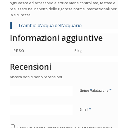
ogni vasca ed accessorio elettrico viene controllato, testato e
realizzato nel rispetto delle rigorose norme internazionali per
la sicurezza.
Il cambio d’acqua dell’acquario
Informazioni aggiuntive
PESO
5 kg
Recensioni
Ancora non ci sono recensioni.
*
*
Nome
La tua valutazione
*
Email
Salva il mio nome, email e sito web in questo browser per la