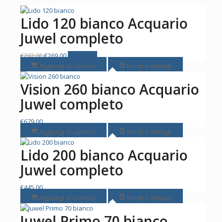
Lido 120 bianco Acquario
Juwel completo
Il
Il
€
292,00
€
269,00
In offerta!
prezzo
prezzo
Aggiungi al carrello
Mostra dettagli
originale
attuale
Vision 260 bianco Acquario
era:
è:
€292,00.
€269,00.
Juwel completo
€
679,00
Aggiungi al carrello
Mostra dettagli
Lido 200 bianco Acquario
Juwel completo
€
445,00
Aggiungi al carrello
Mostra dettagli
Juwel Primo 70 bianco