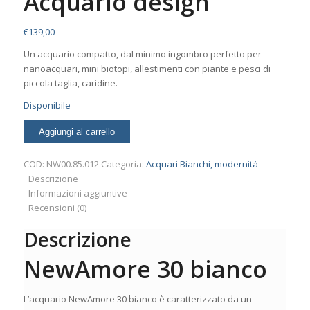
Acquario design
€
139,00
Un acquario compatto, dal minimo ingombro perfetto per
nanoacquari, mini biotopi, allestimenti con piante e pesci di
piccola taglia, caridine.
Disponibile
NewAmore
Aggiungi al carrello
30
bianco
COD:
NW00.85.012
Categoria:
Acquari Bianchi, modernità
Acquario
Descrizione
design
Informazioni aggiuntive
quantità
Recensioni (0)
Descrizione
NewAmore 30 bianco
L’acquario NewAmore 30 bianco è caratterizzato da un