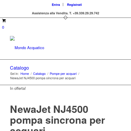
Entra
Registrati
Assistenza alla Vendita.
T. +39.339.29.29.742
0
Catalogo
Sei in:
Home
/
Catalogo
/
Pompe per acquari
/
NewaJet NJ4500 pompa sincrona per acquari
In offerta!
NewaJet NJ4500
pompa sincrona per
acquari