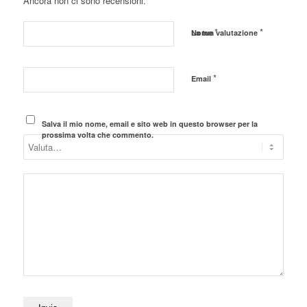
Ancora non ci sono recensioni.
*
*
Nome
La tua valutazione
*
Email
Salva il mio nome, email e sito web in questo browser per la
prossima volta che commento.