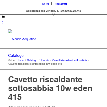
Entra
Registrati
Assistenza alla Vendita.
T. +39.339.29.29.742
0
Catalogo
Sei in:
Home
/
Catalogo
/
Il fondo
/
Cavetti riscaldanti sottosabbia
/
Cavetto riscaldante sottosabbia 10w eden 415
Cavetto riscaldante
sottosabbia 10w eden
415
Adatti per acquari fra 50 e 100 litri.