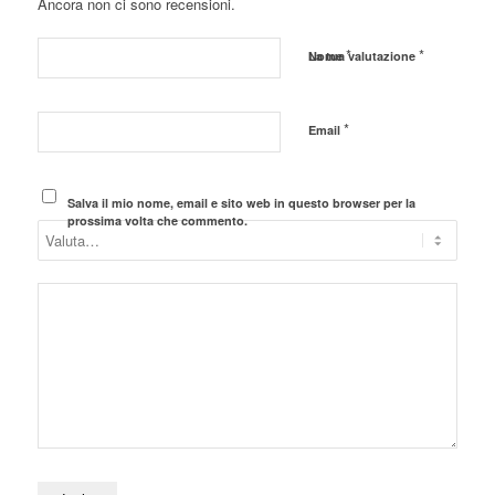
Ancora non ci sono recensioni.
*
*
Nome
La tua valutazione
*
Email
Salva il mio nome, email e sito web in questo browser per la
prossima volta che commento.