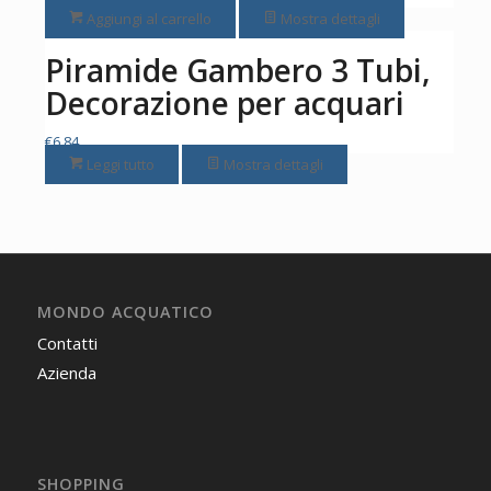
Aggiungi al carrello
Mostra dettagli
Piramide Gambero 3 Tubi,
Decorazione per acquari
€
6,84
Leggi tutto
Mostra dettagli
MONDO ACQUATICO
Contatti
Azienda
SHOPPING