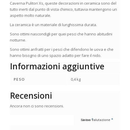
Caverna Pulitori Xs, queste decorazioni in ceramica sono del
tutto inerti dal punto di vista chimico, tuttavia mantengono un
aspetto molto naturale.
La ceramica è un materiale di lunghissima durata.
Sono ottimi nascondigli per quei pesci che hanno abitudini
notturne.
Sono ottimi anfratti per i pesci che difendono le uova e che
hanno bisogno di uno spazio adatto per fare il nido.
Informazioni aggiuntive
PESO
0,4 kg
Recensioni
Ancora non ci sono recensioni.
*
*
Nome
La tua valutazione