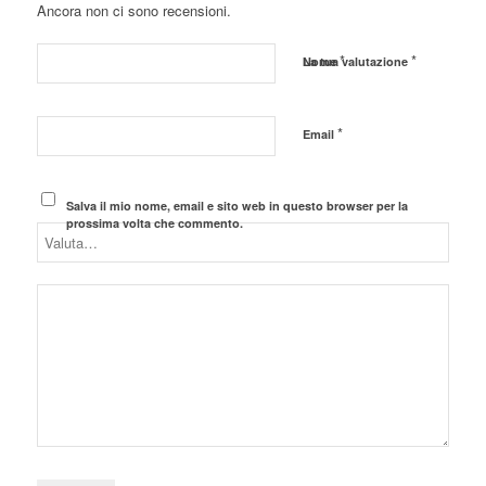
Ancora non ci sono recensioni.
*
*
Nome
La tua valutazione
*
Email
Salva il mio nome, email e sito web in questo browser per la
prossima volta che commento.