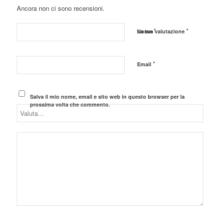
Ancora non ci sono recensioni.
*
*
Nome
La tua valutazione
*
Email
Salva il mio nome, email e sito web in questo browser per la
prossima volta che commento.