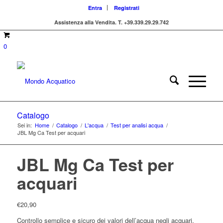
Entra
Registrati
Assistenza alla Vendita.
T. +39.339.29.29.742
0
Catalogo
Sei in:
Home
/
Catalogo
/
L'acqua
/
Test per analisi acqua
/
JBL Mg Ca Test per acquari
JBL Mg Ca Test per
acquari
€
20,90
Controllo semplice e sicuro dei valori dell’acqua negli acquari.