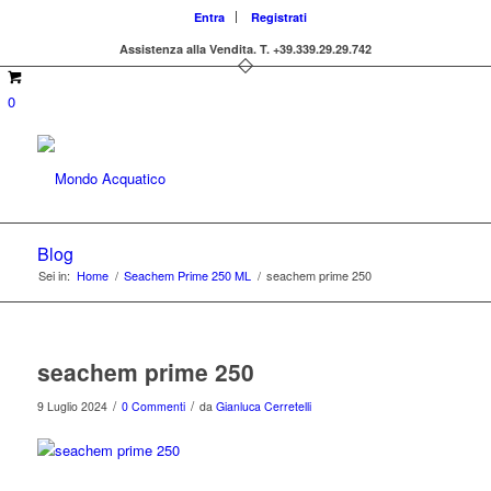
Entra
Registrati
Assistenza alla Vendita.
T. +39.339.29.29.742
0
Blog
Sei in:
Home
/
Seachem Prime 250 ML
/
seachem prime 250
seachem prime 250
/
/
9 Luglio 2024
0 Commenti
da
Gianluca Cerretelli