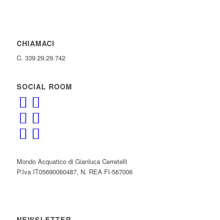
CHIAMACI
C. 339.29.29.742
SOCIAL ROOM
Mondo Acquatico di Gianluca Cerretelli
P.Iva IT05690060487, N. REA FI-567006
NEWSLETTER