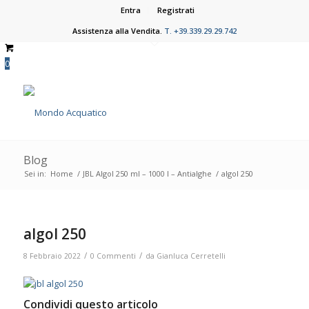
Entra
Registrati
Assistenza alla Vendita.
T. +39.339.29.29.742
0
Blog
Sei in:
Home
/
JBL Algol 250 ml – 1000 l – Antialghe
/
algol 250
algol 250
/
/
8 Febbraio 2022
0 Commenti
da
Gianluca Cerretelli
Condividi questo articolo