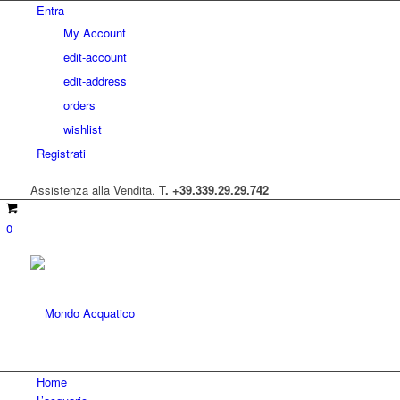
Entra
My Account
edit-account
edit-address
orders
wishlist
Registrati
Assistenza alla Vendita.
T. +39.339.29.29.742
0
Home