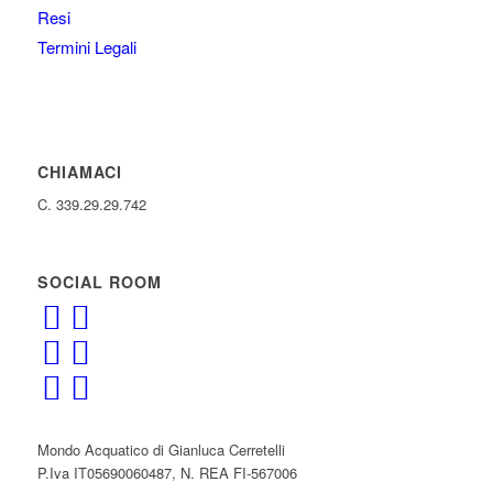
Resi
Termini Legali
CHIAMACI
C. 339.29.29.742
SOCIAL ROOM
Mondo Acquatico di Gianluca Cerretelli
P.Iva IT05690060487, N. REA FI-567006