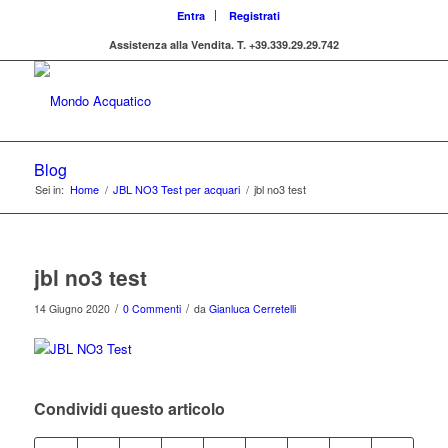
Entra
Registrati
Assistenza alla Vendita.
T. +39.339.29.29.742
Blog
Sei in:
Home
/
JBL NO3 Test per acquari
/
jbl no3 test
jbl no3 test
/
/
14 Giugno 2020
0 Commenti
da
Gianluca Cerretelli
Condividi questo articolo