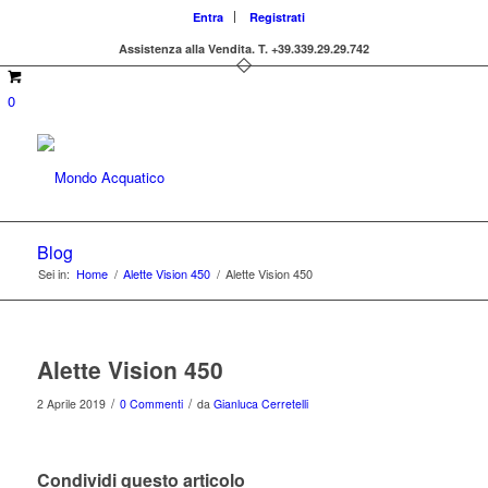
Entra
Registrati
Assistenza alla Vendita.
T. +39.339.29.29.742
0
Blog
Sei in:
Home
/
Alette Vision 450
/
Alette Vision 450
Alette Vision 450
/
/
2 Aprile 2019
0 Commenti
da
Gianluca Cerretelli
Condividi questo articolo