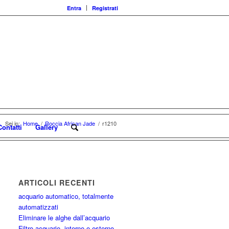
Entra
Registrati
Sei in:
Home
/
Roccia African Jade
/
r1210
Contatti
Gallery
ARTICOLI RECENTI
acquario automatico, totalmente
automatizzati
Eliminare le alghe dall’acquario
Filtro acquario, interno o esterno