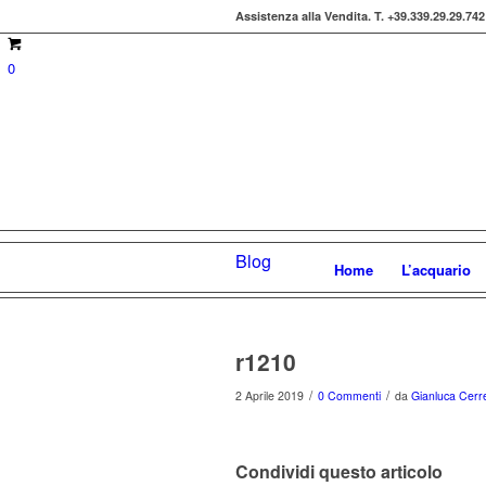
Assistenza alla Vendita.
T. +39.339.29.29.742
0
Blog
Home
L’acquario
r1210
/
/
2 Aprile 2019
0 Commenti
da
Gianluca Cerret
Condividi questo articolo