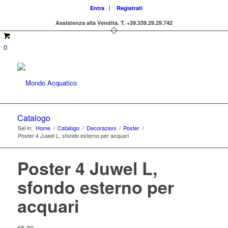
Entra
Registrati
Assistenza alla Vendita.
T. +39.339.29.29.742
0
Catalogo
Sei in:
Home
/
Catalogo
/
Decorazioni
/
Poster
/
Poster 4 Juwel L, sfondo esterno per acquari
Poster 4 Juwel L,
sfondo esterno per
acquari
€
6,39