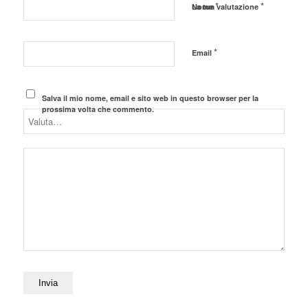
*
*
Nome
La tua valutazione
*
Email
Salva il mio nome, email e sito web in questo browser per la
prossima volta che commento.