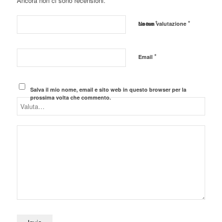
Ancora non ci sono recensioni.
*
*
Nome
La tua valutazione
*
Email
Salva il mio nome, email e sito web in questo browser per la
prossima volta che commento.