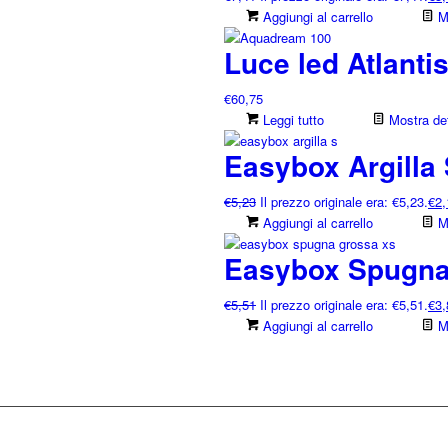
Aggiungi al carrello
Mo
Luce led Atlanti
€
60,75
Leggi tutto
Mostra det
Easybox Argilla 
€
5,23
Il prezzo originale era: €5,23.
€
2,
Aggiungi al carrello
Mo
Easybox Spugna
€
5,51
Il prezzo originale era: €5,51.
€
3,
Aggiungi al carrello
Mo