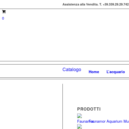
Assistenza alla Vendita.
T. +39.339.29.29.742
0
Catalogo
Home
L’acquario
PRODOTTI
Faunamor Aquarium Munst