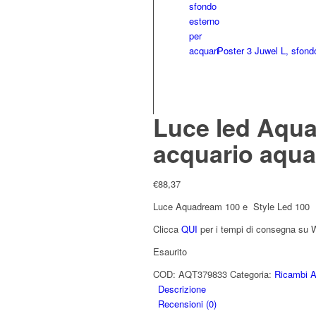
Poster 3 Juwel L, sfond
Luce led Aqua
acquario aquat
€
88,37
Luce Aquadream 100 e Style Led 100
Clicca
QUI
per i tempi di consegna su
Esaurito
COD:
AQT379833
Categoria:
Ricambi A
Descrizione
Recensioni (0)