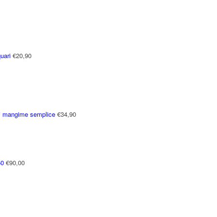
uari
€
20,90
di mangime semplice
€
34,90
50
€
90,00