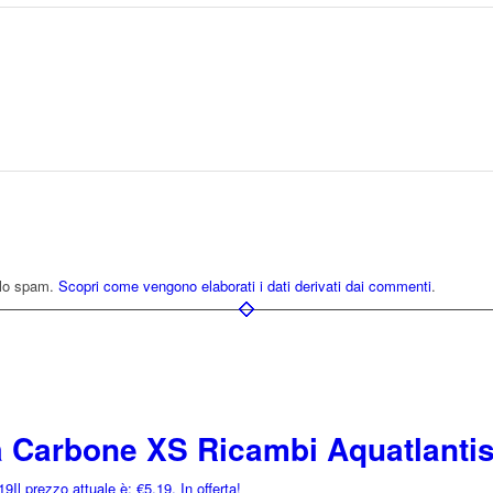
e lo spam.
Scopri come vengono elaborati i dati derivati dai commenti
.
 Carbone XS Ricambi Aquatlanti
19
Il prezzo attuale è: €5,19.
In offerta!