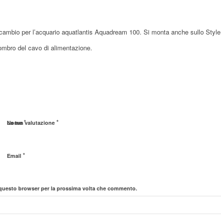
icambio per l’acquario aquatlantis Aquadream 100. Si monta anche sullo Style
mbro del cavo di alimentazione.
*
*
Nome
La tua valutazione
*
Email
n questo browser per la prossima volta che commento.