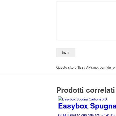
Questo sito utilizza Akismet per ridurr
Prodotti correlati
Easybox Spugna
€
7,41
Il prezzo originale era: €7,41.
€
5,