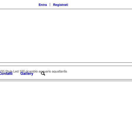
Entra
Registrati
00 Style Led 100 ricambio acquario aquatlantis
Contatti
Gallery