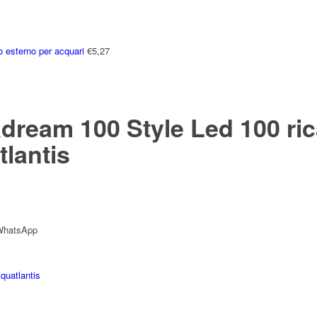
o esterno per acquari
€
5,27
dream 100 Style Led 100 ri
lantis
 WhatsApp
quatlantis