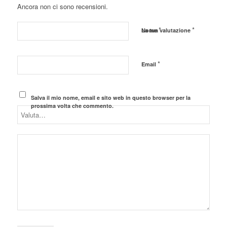
Ancora non ci sono recensioni.
*
*
Nome
La tua valutazione
*
Email
Salva il mio nome, email e sito web in questo browser per la
prossima volta che commento.