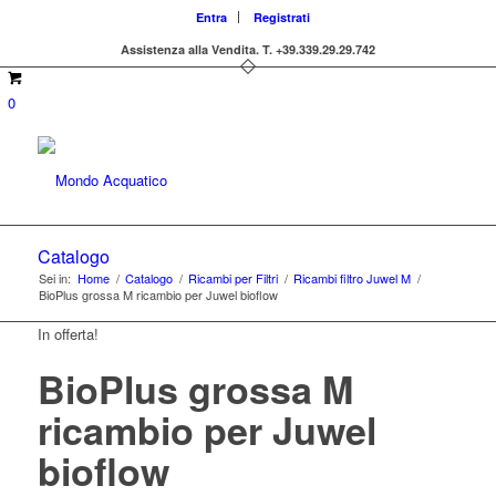
Entra
Registrati
Assistenza alla Vendita.
T. +39.339.29.29.742
0
Catalogo
Sei in:
Home
/
Catalogo
/
Ricambi per Filtri
/
Ricambi filtro Juwel M
/
BioPlus grossa M ricambio per Juwel bioflow
In offerta!
BioPlus grossa M
ricambio per Juwel
bioflow