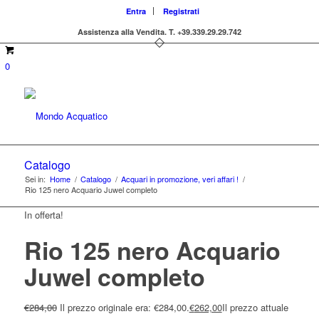
Entra
Registrati
Assistenza alla Vendita.
T. +39.339.29.29.742
0
Catalogo
Sei in:
Home
/
Catalogo
/
Acquari in promozione, veri affari !
/
Rio 125 nero Acquario Juwel completo
In offerta!
Rio 125 nero Acquario
Juwel completo
€
284,00
Il prezzo originale era: €284,00.
€
262,00
Il prezzo attuale